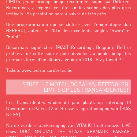
LIMITS, jeune prodige belge récemment signé sur Different
Recordings, a explosé cet été sur les scènes des plus gros
festivals. Sa prestation sera à suivre de très près.
Une programmation qui se clôture avec l'énigmatique duo
BEFFROI, auteur en 2016 des excellents singles "Swim" et
"Faint".
Désormais signé chez [PIAS] Recordings Belgium, Beffroi
profitera de cette soirée pour dévoiler au public belge les
premiers titres d’un album à venir en 2018. Stay tuned !!!
Tickets
www.lestransardentes.be
STUFF., LE MOTEL, DC SALAS, BEFFROI EN
LIMITS OP LES TRANSARDENTES!
Les Transardentes vinden dit jaar plaats op zaterdag 18
November in Paleis 12 in Brussels, op uitnodiging van [PIAS
NITES].
Na de eerdere aankondiging van VITALIC (mét nieuwe LIVE
show ODC), MR.OIZO, THE BLAZE, GRAMATIK, FAKEAR,