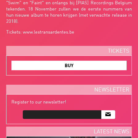
"Swim" en "Faint" en onlangs bij [PIAS] Recordings Belgium
tekenden. 18 November zullen we de eerste nummers van
hun nieuwe album te horen krijgen (met verwachte release in
2018).
Tickets:
www.lestransardentes.be
TICKETS
BUY
NEWSLETTER
Register to our newsletter!
m
LATEST NEWS