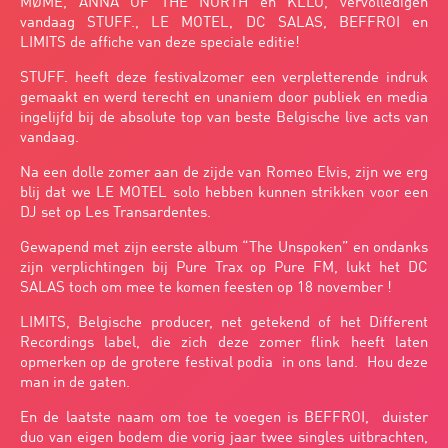
MØME, ANNA OF THE NORTH en KLLO, vervolledigen
vandaag STUFF., LE MOTEL, DC SALAS, BEFFROI en
LIMITS de affiche van deze speciale editie!
STUFF. heeft deze festivalzomer een verpletterende indruk
gemaakt en werd terecht en unaniem door publiek en media
ingelijfd bij de absolute top van beste Belgische live acts van
vandaag.
Na een dolle zomer aan de zijde van Romeo Elvis, zijn we erg
blij dat we LE MOTEL solo hebben kunnen strikken voor een
DJ set op Les Transardentes.
Gewapend met zijn eerste album “The Unspoken” en ondanks
zijn verplichtingen bij Pure Trax op Pure FM, lukt het DC
SALAS toch om mee te komen feesten op 18 november !
LIMITS, Belgische producer, net getekend of het Different
Recordings label, die zich deze zomer flink heeft laten
opmerken op de grotere festival podia in ons land. Hou deze
man in de gaten.
En de laatste naam om toe te voegen is BEFFROI, duister
duo van eigen bodem die vorig jaar twee singles uitbrachten,