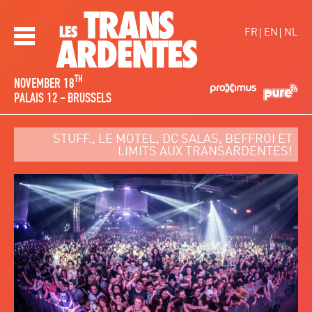
Skip to main content
FR
EN
NL
Les TransArdentes
TH
NOVEMBER 18
PALAIS 12 - BRUSSELS
STUFF., LE MOTEL, DC SALAS, BEFFROI ET
LIMITS AUX TRANSARDENTES!